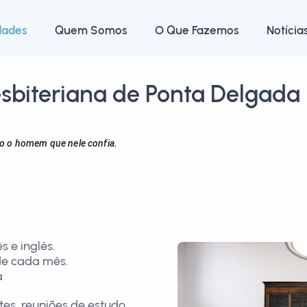
dades
Quem Somos
O Que Fazemos
Notícia
esbiteriana de Ponta Delgada
o o homem que nele confia.
 e inglês.
de cada mês.
a
tes, reuniões de estudo