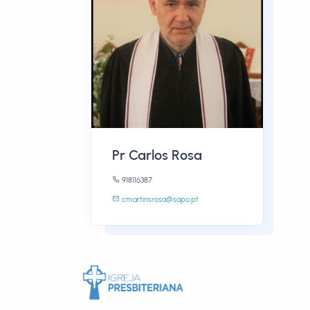
Pr Carlos Rosa
918116387
cmartinsrosa@sapo.pt