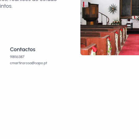
intos.
Contactos
918116387
cmartinsrosa@sapo.pt