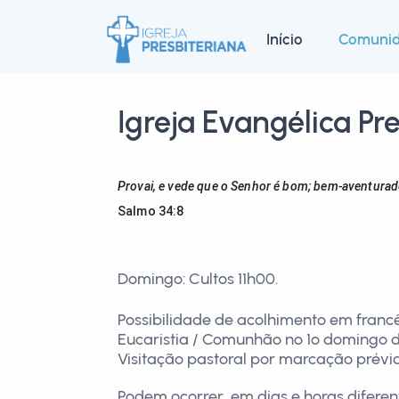
Início
Comuni
Igreja Evangélica Pr
Provai, e vede que o Senhor é bom; bem-aventurad
Salmo 34:8
Domingo: Cultos 11h00.
Possibilidade de acolhimento em francês
Eucaristia / Comunhão no 1º domingo 
Visitação pastoral por marcação prévi
Podem ocorrer, em dias e horas diferen