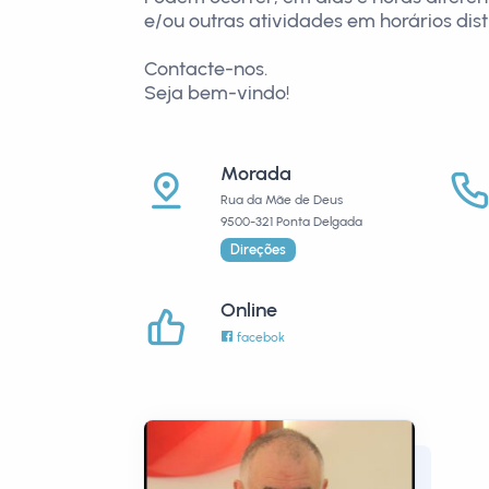
e/ou outras atividades em horários dist
Contacte-nos.
Seja bem-vindo!
Morada
Rua da Mãe de Deus
9500-321 Ponta Delgada
Direções
Online
facebok