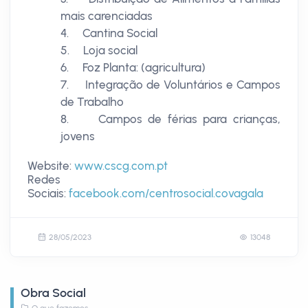
mais carenciadas
4. Cantina Social
5. Loja social
6. Foz Planta: (agricultura)
7. Integração de Voluntários e Campos
de Trabalho
8. Campos de férias para crianças,
jovens
Website:
www.cscg.com.pt
Redes
Sociais:
facebook.com/centrosocial.covagala
28/05/2023
13048
Obra Social
O que fazemos